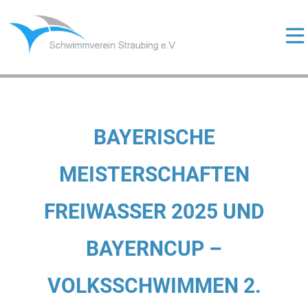
Skip
to
content
ermenü
eigen
ermenü
eigen
ermenü
BAYERISCHE
eigen
MEISTERSCHAFTEN
FREIWASSER 2025 UND
ermenü
eigen
BAYERNCUP –
VOLKSSCHWIMMEN 2.