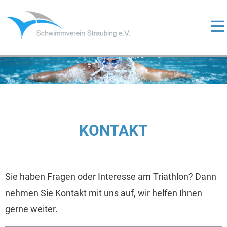
Skip
to
content
ermenü
eigen
ermenü
eigen
KONTAKT
ermenü
eigen
Sie haben Fragen oder Interesse am Triathlon? Dann
nehmen Sie Kontakt mit uns auf, wir helfen Ihnen
gerne weiter.