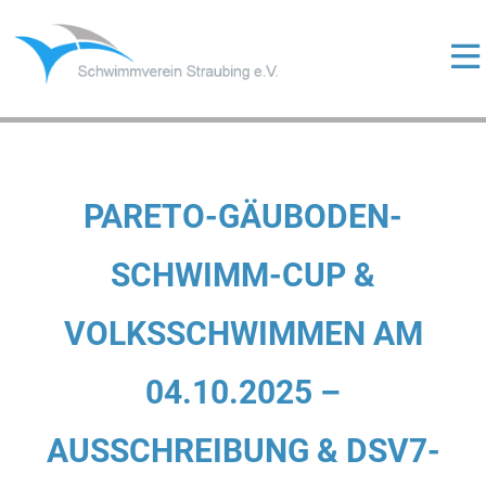
Skip
to
content
ermenü
eigen
ermenü
eigen
ermenü
PARETO-GÄUBODEN-
eigen
SCHWIMM-CUP &
VOLKSSCHWIMMEN AM
ermenü
eigen
04.10.2025 –
AUSSCHREIBUNG & DSV7-