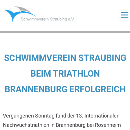
Skip
to
content
ermenü
eigen
ermenü
eigen
ermenü
SCHWIMMVEREIN STRAUBING
eigen
BEIM TRIATHLON
BRANNENBURG ERFOLGREICH
ermenü
eigen
Vergangenen Sonntag fand der 13. Internationalen
Nachwuchstriathlon in Brannenburg bei Rosenheim