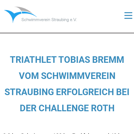
Skip
to
content
ermenü
eigen
ermenü
eigen
ermenü
TRIATHLET TOBIAS BREMM
eigen
VOM SCHWIMMVEREIN
STRAUBING ERFOLGREICH BEI
ermenü
eigen
DER CHALLENGE ROTH