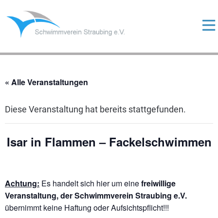
Skip
to
content
ermenü
eigen
ermenü
eigen
« Alle Veranstaltungen
ermenü
eigen
Diese Veranstaltung hat bereits stattgefunden.
Isar in Flammen – Fackelschwimmen
ermenü
eigen
Achtung:
Es handelt sich hier um eine
freiwillige
Veranstaltung, der Schwimmverein Straubing e.V.
übernimmt keine Haftung oder Aufsichtspflicht!!!