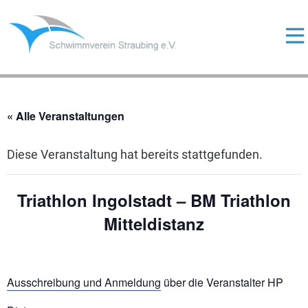
Skip
to
content
ermenü
eigen
ermenü
eigen
« Alle Veranstaltungen
ermenü
eigen
Diese Veranstaltung hat bereits stattgefunden.
Triathlon Ingolstadt – BM Triathlon
ermenü
Mitteldistanz
eigen
Ausschreibung und Anmeldung
über die Veranstalter HP