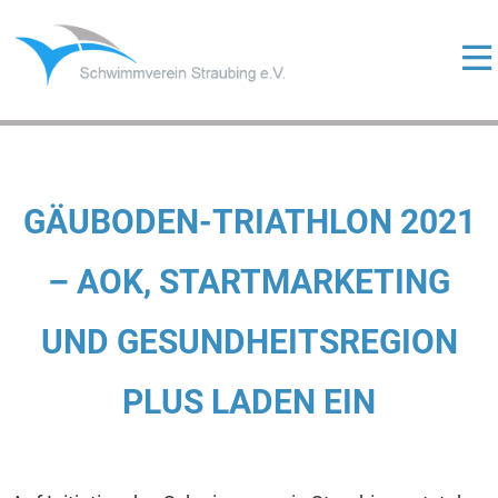
Skip
to
content
ermenü
eigen
ermenü
eigen
ermenü
GÄUBODEN-TRIATHLON 2021
eigen
– AOK, STARTMARKETING
UND GESUNDHEITSREGION
ermenü
eigen
PLUS LADEN EIN