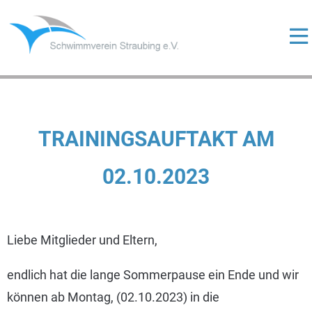
Skip
to
content
ermenü
eigen
ermenü
eigen
ermenü
TRAININGSAUFTAKT AM
eigen
02.10.2023
ermenü
eigen
Liebe Mitglieder und Eltern,
endlich hat die lange Sommerpause ein Ende und wir
können ab Montag, (02.10.2023) in die