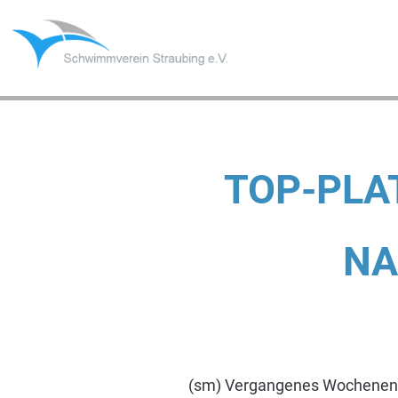
Skip
to
content
TOP-PLA
NA
(sm) Vergangenes Wochenende