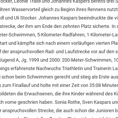
Stocker, Leonie Traidl und Johannes Kaspers bereits drei 
hren Wasservorteil gleich zu Beginn ihres Rennens nutzte
idl und Uli Stocker. Johannes Kaspars beeindruckte die 
strecke, der ihm am Ende den zehnten Platz sicherte. In
ter-Schwimmen, 5-Kilometer-Radfahren, 1-Kilometer-Lauf
art und kämpfte sich nach einem vorläufigen vierten P
f der anspruchsvollen Rad- und Laufstrecke vor auf den s
(Jugend A, Jg. 1999 und 2000: 200-Meter-Schwimmen, 10
ings erfahrenste Nachwuchs Triathletin und Trainerin Lau
ei schon beim Schwimmen gerecht und stieg als Erste a
s zum Finallauf und holte mit einer Zeit von 35:08 Minut
bildeten die Erwachsenen, die ihre Kinder während des K
ch vorne geschrien haben. Sonia Rothe, Sven Kaspars und
r anspruchsvollen Strecke, die auch schon die Junioren 