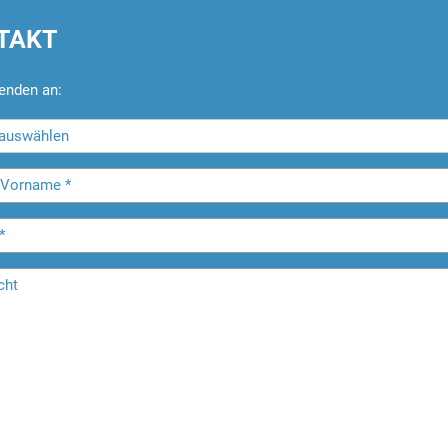
TAKT
enden an: