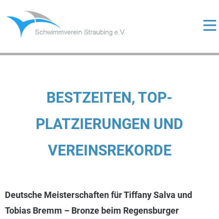
Skip
to
content
ermenü
eigen
ermenü
eigen
ermenü
BESTZEITEN, TOP-
eigen
PLATZIERUNGEN UND
VEREINSREKORDE
ermenü
eigen
Deutsche Meisterschaften für Tiffany Salva und
Tobias Bremm – Bronze beim Regensburger